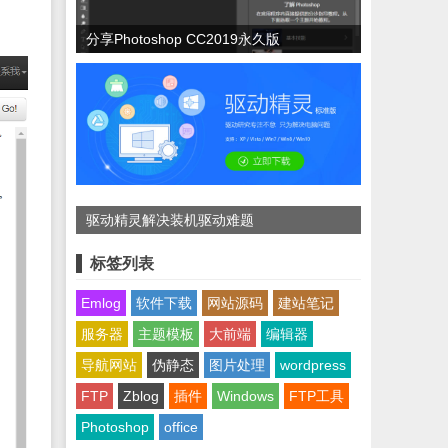
分享Photoshop CC2019永久版
驱动精灵解决装机驱动难题
标签列表
Emlog
软件下载
网站源码
建站笔记
服务器
主题模板
大前端
编辑器
导航网站
伪静态
图片处理
wordpress
FTP
Zblog
插件
Windows
FTP工具
Photoshop
office