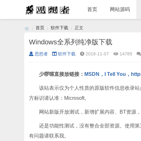
首页
网站源码
首页
软件下载
正文
Windows全系列纯净版下载
思想者
软件下载
2018-11-07
14789
›
›
›
少啰嗦直接放链接：
MSDN，I Tell You，https:
该站表示仅为个人性质的原版软件信息收录站
方标识请认准：Microsoft。
网站新版开放测试，新增扩展内容、BT资源
还是功能性测试，没有整合全部资源。使用第
有问题请联系我。